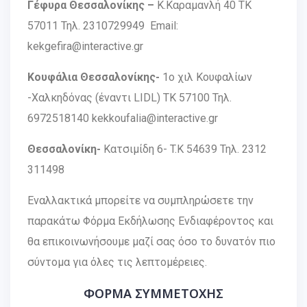
Γέφυρα Θεσσαλονίκης –
Κ.Καραμανλή 40 ΤΚ
57011 Τηλ. 2310729949 Email:
kekgefira@interactive.gr
Κουφάλια Θεσσαλονίκης-
1o χιλ Κουφαλίων
-Χαλκηδόνας (έναντι LIDL) TK 57100 Τηλ.
6972518140 kekkoufalia@interactive.gr
Θεσσαλονίκη-
Κατσιμίδη 6- T.K 54639 Τηλ. 2312
311498
Εναλλακτικά μπορείτε να συμπληρώσετε την
παρακάτω Φόρμα Εκδήλωσης Ενδιαφέροντος και
θα επικοινωνήσουμε μαζί σας όσο το δυνατόν πιο
σύντομα για όλες τις λεπτομέρειες.
ΦΟΡΜΑ ΣΥΜΜΕΤΟΧΗΣ