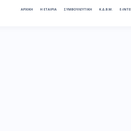
ΑΡΧΙΚΗ
Η ΕΤΑΙΡΙΑ
ΣΥΜΒΟΥΛΕΥΤΙΚΗ
Κ.Δ.Β.Μ.
E-INT