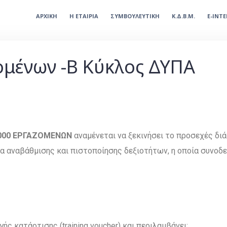
ΑΡΧΙΚΗ
Η ΕΤΑΙΡΙΑ
ΣΥΜΒΟΥΛΕΥΤΙΚΗ
Κ.Δ.Β.Μ.
E-INT
μένων -Β Κύκλος ΔΥΠΑ
000
ΕΡΓΑΖΟΜΕΝΩΝ
αναμένεται να ξεκινήσει το προσεχές δι
ρία αναβάθμισης και πιστοποίησης δεξιοτήτων, η οποία συνοδ
ής κατάρτισης (training voucher) και περιλαμβάνει: